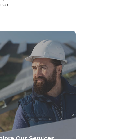
твах
plore Our Services