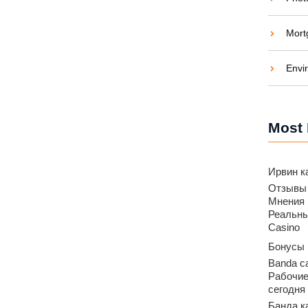
Mort
Envi
Most 
Ирвин к
Отзывы 
Мнения 
Реальны
Casino
Бонусы 
Banda c
Рабочие
сегодня
Банда к