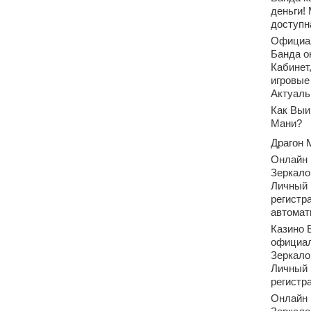
деньги!
доступн
Официал
Банда о
Кабинет,
игровые
Актуаль
Как Выи
Мани?
Драгон 
Онлайн 
Зеркало
Личный 
регистр
автома
Казино 
официал
Зеркало
Личный 
регистр
Онлайн 