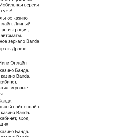
 Мобильная версия
а уже!
ьное казино
нлайн. Личный
 регистрация,
 автоматы.
ное зеркало Banda
грать Драгон
Мани Онлайн
казино Банда.
 казино Banda.
кабинет,
ация, игровые
ты
Банда
ьный сайт онлайн.
 казино Banda.
кабинет, вход,
ация
казино Банда.