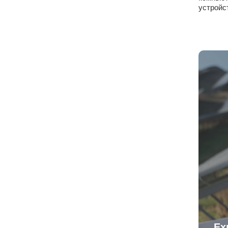
устройс
Ex