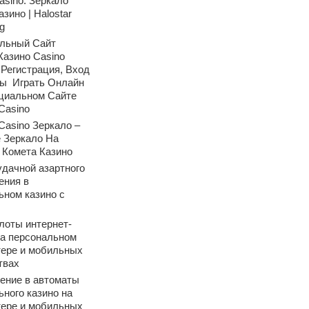
asino: Зеркало
зино | Halostar
g
льный Сайт
Казино Casino
 Регистрация, Вход
ы ️ Играть Онлайн
циальном Сайте
Casino
Casino Зеркало –
 Зеркало На
 Комета Казино
удачной азартного
ения в
ьном казино с
слоты интернет-
на персональном
ере и мобильных
твах
ение в автоматы
ьного казино на
ере и мобильных