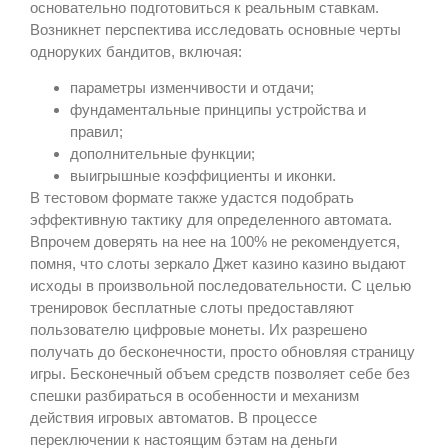
основательно подготовиться к реальным ставкам.
Возникнет перспектива исследовать основные черты
одноруких бандитов, включая:
параметры изменчивости и отдачи;
фундаментальные принципы устройства и
правил;
дополнительные функции;
выигрышные коэффициенты и иконки.
В тестовом формате также удастся подобрать
эффективную тактику для определенного автомата.
Впрочем доверять на нее на 100% не рекомендуется,
помня, что слоты зеркало Джет казино казино выдают
исходы в произвольной последовательности. С целью
тренировок бесплатные слоты предоставляют
пользователю цифровые монеты. Их разрешено
получать до бесконечности, просто обновляя страницу
игры. Бесконечный объем средств позволяет себе без
спешки разбираться в особенности и механизм
действия игровых автоматов. В процессе
переключении к настоящим бэтам на деньги