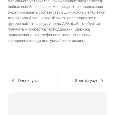
мобильного устройства. Такой вариант предлагается
любые новейшие casino. На присутствие приложения
будет указывать соответствующий иконка с эмблемой
Android или Apple, который часто располагается в
футере веб-страницы. Иногда APK-файл требуется
получать у экспертов техподдержки. Загрузка
приложения для телефонов в топовых игорных
заведениях всегда доступна безвозмездно.
Önceki yazı
Sonraki yazı