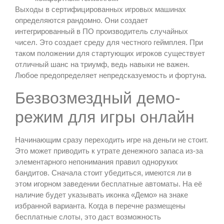
Выходы в сертифицированных игровых машинах
определяются рандомно. Они создает
интегрированный в ПО производитель случайных
чисел. Это создает среду для честного геймплея. При
таком положении для стартующих игроков существует
отличный шанс на триумф, ведь навыки не важен.
Любое предопределяет непредсказуемость и фортуна.
Безвозмездный демо-
режим для игры онлайн
Начинающим сразу переходить игре на деньги не стоит.
Это может приводить к утрате денежного запаса из-за
элементарного непонимания правил одноруких
бандитов. Сначала стоит убедиться, имеются ли в
этом игорном заведении бесплатные автоматы. На её
наличие будет указывать иконка «Демо» на знаке
избранной варианта. Когда в перечне размещены
бесплатные слоты, это даст возможность