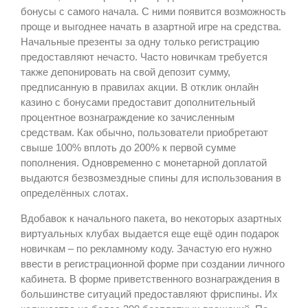
бонусы с самого начала. С ними появится возможность
проще и выгоднее начать в азартной игре на средства.
Начальные презенты за одну только регистрацию
предоставляют нечасто. Часто новичкам требуется
также депонировать на свой депозит сумму,
предписанную в правилах акции. В отклик онлайн
казино с бонусами предоставит дополнительный
процентное вознаграждение ко зачисленным
средствам. Как обычно, пользователи приобретают
свыше 100% вплоть до 200% к первой сумме
пополнения. Одновременно с монетарной доплатой
выдаются безвозмездные спины для использования в
определённых слотах.
Вдобавок к начального пакета, во некоторых азартных
виртуальных клубах выдается еще ещё один подарок
новичкам – по рекламному коду. Зачастую его нужно
ввести в регистрационной форме при создании личного
кабинета. В форме приветственного вознаграждения в
большинстве ситуаций предоставляют фриспины. Их