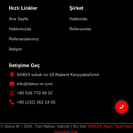
Hızlı Linkler
Şirket
Ana Sayfa
Hakkında
Hakkımızda
Referanslar
Referanslarımız
İletişim
İletişime Geç
6440/3 sokak no:18 Atakent Karşıyaka/İzmir
info@dekor-m.com
+90 536 770 49 32
+90 (232) 362 24 65
© Dekor M – 2024. Tüm Hakları Saklıdır | Bu Site
TAQULE Ajans Tarafından
Geliştirilmiştir.