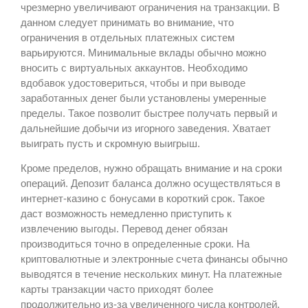
чрезмерно увеличивают ограничения на транзакции. В
данном следует принимать во внимание, что
ограничения в отдельных платежных систем
варьируются. Минимальные вклады обычно можно
вносить с виртуальных аккаунтов. Необходимо
вдобавок удостовериться, чтобы и при выводе
заработанных денег были установлены умеренные
пределы. Такое позволит быстрее получать первый и
дальнейшие добычи из игорного заведения. Хватает
выиграть пусть и скромную выигрыш.
Кроме пределов, нужно обращать внимание и на сроки
операций. Депозит баланса должно осуществляться в
интернет-казино с бонусами в короткий срок. Такое
даст возможность немедленно приступить к
извлечению выгоды. Перевод денег обязан
производиться точно в определенные сроки. На
криптовалютные и электронные счета финансы обычно
выводятся в течение нескольких минут. На платежные
карты транзакции часто приходят более
продолжительно из-за увеличенного числа контролей.